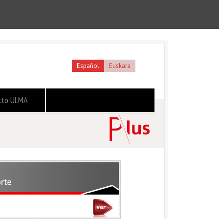
Español
Euskara
cto ULMA