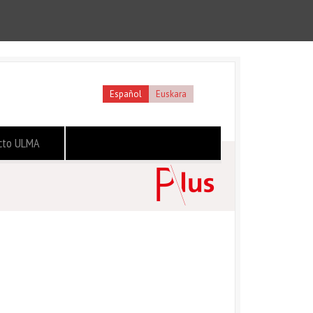
Español
Euskara
cto ULMA