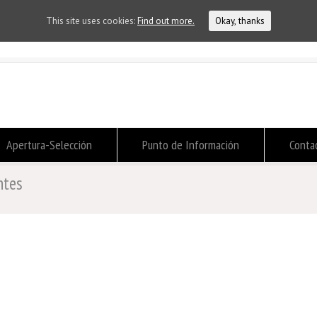
This site uses cookies:
Find out more.
Okay, thanks
Apertura-Selección
Punto de Información
Conta
ntes